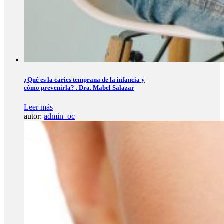
¿Qué es la caries temprana de la infancia y
cómo prevenirla? . Dra. Mabel Salazar
Leer más
autor:
admin_oc